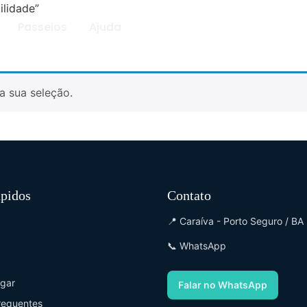
ilidade”
Passeios
Ajuda
a sua seleção.
ápidos
Contato
📍 Caraíva - Porto Seguro / BA
📞 WhatsApp
gar
Falar no WhatsApp
requentes